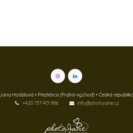
Jana Hodalová • Přezletice (Praha-východ) • Česká republik
+420 737 413 986
info@photojane.cz