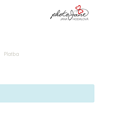
Úvod
Co fotím a ceny
Kdo jsem
Kontakt
Platba